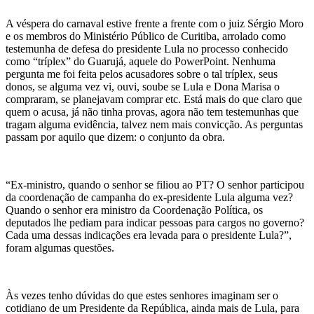
A véspera do carnaval estive frente a frente com o juiz Sérgio Moro
e os membros do Ministério Público de Curitiba, arrolado como
testemunha de defesa do presidente Lula no processo conhecido
como “tríplex” do Guarujá, aquele do PowerPoint. Nenhuma
pergunta me foi feita pelos acusadores sobre o tal tríplex, seus
donos, se alguma vez vi, ouvi, soube se Lula e Dona Marisa o
compraram, se planejavam comprar etc. Está mais do que claro que
quem o acusa, já não tinha provas, agora não tem testemunhas que
tragam alguma evidência, talvez nem mais convicção. As perguntas
passam por aquilo que dizem: o conjunto da obra.
“Ex-ministro, quando o senhor se filiou ao PT? O senhor participou
da coordenação de campanha do ex-presidente Lula alguma vez?
Quando o senhor era ministro da Coordenação Política, os
deputados lhe pediam para indicar pessoas para cargos no governo?
Cada uma dessas indicações era levada para o presidente Lula?”,
foram algumas questões.
Às vezes tenho dúvidas do que estes senhores imaginam ser o
cotidiano de um Presidente da República, ainda mais de Lula, para