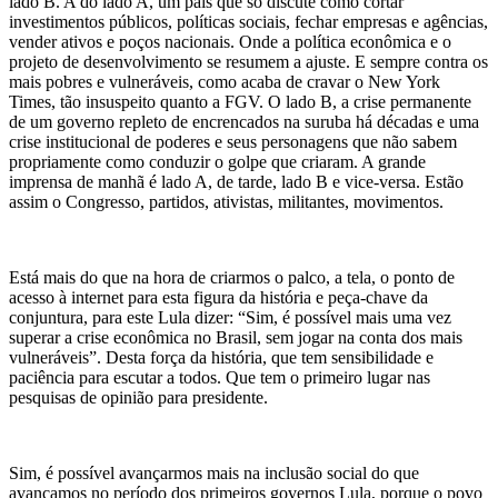
lado B. A do lado A, um país que só discute como cortar
investimentos públicos, políticas sociais, fechar empresas e agências,
vender ativos e poços nacionais. Onde a política econômica e o
projeto de desenvolvimento se resumem a ajuste. E sempre contra os
mais pobres e vulneráveis, como acaba de cravar o New York
Times, tão insuspeito quanto a FGV. O lado B, a crise permanente
de um governo repleto de encrencados na suruba há décadas e uma
crise institucional de poderes e seus personagens que não sabem
propriamente como conduzir o golpe que criaram. A grande
imprensa de manhã é lado A, de tarde, lado B e vice-versa. Estão
assim o Congresso, partidos, ativistas, militantes, movimentos.
Está mais do que na hora de criarmos o palco, a tela, o ponto de
acesso à internet para esta figura da história e peça-chave da
conjuntura, para este Lula dizer: “Sim, é possível mais uma vez
superar a crise econômica no Brasil, sem jogar na conta dos mais
vulneráveis”. Desta força da história, que tem sensibilidade e
paciência para escutar a todos. Que tem o primeiro lugar nas
pesquisas de opinião para presidente.
Sim, é possível avançarmos mais na inclusão social do que
avançamos no período dos primeiros governos Lula, porque o povo