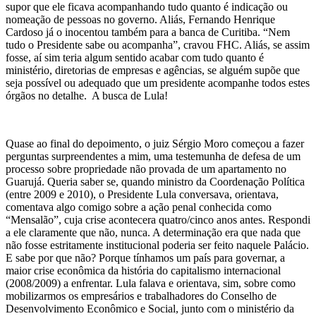
supor que ele ficava acompanhando tudo quanto é indicação ou
nomeação de pessoas no governo. Aliás, Fernando Henrique
Cardoso já o inocentou também para a banca de Curitiba. “Nem
tudo o Presidente sabe ou acompanha”, cravou FHC. Aliás, se assim
fosse, aí sim teria algum sentido acabar com tudo quanto é
ministério, diretorias de empresas e agências, se alguém supõe que
seja possível ou adequado que um presidente acompanhe todos estes
órgãos no detalhe. A busca de Lula!
Quase ao final do depoimento, o juiz Sérgio Moro começou a fazer
perguntas surpreendentes a mim, uma testemunha de defesa de um
processo sobre propriedade não provada de um apartamento no
Guarujá. Queria saber se, quando ministro da Coordenação Política
(entre 2009 e 2010), o Presidente Lula conversava, orientava,
comentava algo comigo sobre a ação penal conhecida como
“Mensalão”, cuja crise acontecera quatro/cinco anos antes. Respondi
a ele claramente que não, nunca. A determinação era que nada que
não fosse estritamente institucional poderia ser feito naquele Palácio.
E sabe por que não? Porque tínhamos um país para governar, a
maior crise econômica da história do capitalismo internacional
(2008/2009) a enfrentar. Lula falava e orientava, sim, sobre como
mobilizarmos os empresários e trabalhadores do Conselho de
Desenvolvimento Econômico e Social, junto com o ministério da