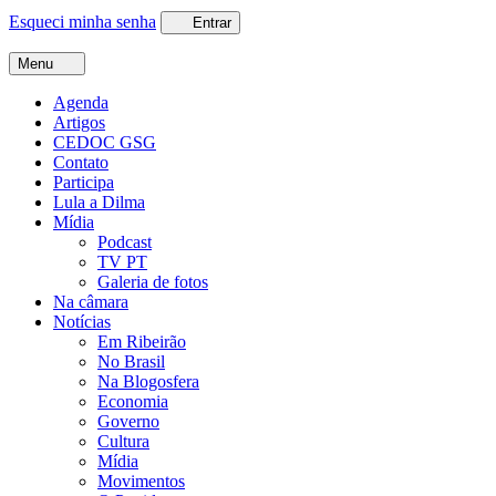
Esqueci minha senha
Entrar
Menu
Agenda
Artigos
CEDOC GSG
Contato
Participa
Lula a Dilma
Mídia
Podcast
TV PT
Galeria de fotos
Na câmara
Notícias
Em Ribeirão
No Brasil
Na Blogosfera
Economia
Governo
Cultura
Mídia
Movimentos