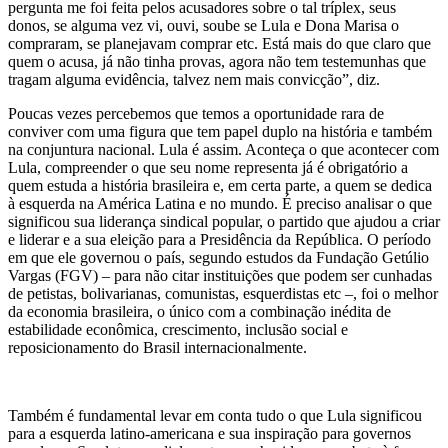
pergunta me foi feita pelos acusadores sobre o tal tríplex, seus
donos, se alguma vez vi, ouvi, soube se Lula e Dona Marisa o
compraram, se planejavam comprar etc. Está mais do que claro que
quem o acusa, já não tinha provas, agora não tem testemunhas que
tragam alguma evidência, talvez nem mais convicção”, diz.
Poucas vezes percebemos que temos a oportunidade rara de
conviver com uma figura que tem papel duplo na história e também
na conjuntura nacional. Lula é assim. Aconteça o que acontecer com
Lula, compreender o que seu nome representa já é obrigatório a
quem estuda a história brasileira e, em certa parte, a quem se dedica
à esquerda na América Latina e no mundo. É preciso analisar o que
significou sua liderança sindical popular, o partido que ajudou a criar
e liderar e a sua eleição para a Presidência da República. O período
em que ele governou o país, segundo estudos da Fundação Getúlio
Vargas (FGV) – para não citar instituições que podem ser cunhadas
de petistas, bolivarianas, comunistas, esquerdistas etc –, foi o melhor
da economia brasileira, o único com a combinação inédita de
estabilidade econômica, crescimento, inclusão social e
reposicionamento do Brasil internacionalmente.
Também é fundamental levar em conta tudo o que Lula significou
para a esquerda latino-americana e sua inspiração para governos