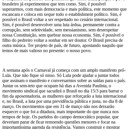
brasileiro já experimentou que tem como. Sim, é possível
superarmos, com mais democracia e mais política, este momento que
escancara e coloca em xeque todo o establishment político. Sim, é
possível o Brasil voltar a ser respeitado no cenário internacional.
Sim, é possível desenvolver uma luta árdua, permanente contra a
corrupção, sem seletividade, sem messianismo, sem desrespeitar
nossa Constituição, sem quebrar nossa economia. Sim, é possível o
filho do pedreiro voltar a sonhar em ser doutor. O Brasil precisa de
outra música. Ter projeto de país, de futuro, apostando naquilo que
temos de mais valioso no presente: o nosso povo.
A semana após o Carnaval já começa com um amplo manifesto pró-
Lula. Que não fique só nisso. Só Lula pode ajudar a juntar todos
que assinam o manifesto e conversarmos sobre as saídas para o país.
Juntar os sem-teto que ocupam há dias a Avenida Paulista, o
movimento sindical que sacudirá o Brasil no dia 15/3 para barrar o
fim da aposentadoria, as mulheres que reforçarão a luta internacional
e, no Brasil, a luta por uma previdência pública e justa, no dia 8 de
março. Os movimentos que em 31 de março não nos deixarão
esquecer o que foi a ditadura, mais importante do que nunca nos
tempos de hoje. Os partidos do campo democrático popular, que
deveriam parar de ficar remoendo questões menores e focar na
importantíssima agenda da resistência. Vamos construir e mostrar