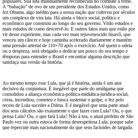
populares. Sua luta mundialmente reconhecida no combate à fome.
A “babação” de ovo de um presidente dos Estados Unidos, como
fez Obama, algo inédito para a nossa nação que cultivou por séculos
um complexo de vira lata. Há ainda o bloco social, político e
econômico que construiu ao longo do seu governo. Virão estudos e
mais estudos de como descrevê-lo. E outros fatos mais que estão por
vir desse experiente, mas cada vez mais rejuvenescido bisavô, que
venceu um câncer e hoje caminha acelerado diariamente e mantém
uma pressão arterial de 110×70 após o exercício. Até quem o odeia
ou o despreza, será obrigado a dedicar um pouco do seu tempo e
têmporas para entender o Brasil e encontrar alguma descrição que
satisfaça sua versão da história.
Ao mesmo tempo esse Lula, que já é história, ainda é um ator
decisivo da conjuntura. É inegável que parte do amálgama que
consolidou a aliança econômica-política-midiática-jurídica-social,
criou, incendiou, cometeu e busca sustentar o golpe, o fez pelo
receio de Lula suceder a Dilma. E é inegável que uma parte atual
dos seus cálculos são exatamente o que fazer com Lula? Ou, o que
pensa Lula? Ou, o que fará Lula? Não à toa, o atual prefeito de São
Paulo vez ou outra estoca de forma desrespeitosa Lula, porque sabe
que repercute mais nacionalmente do que seus factoides de largada.