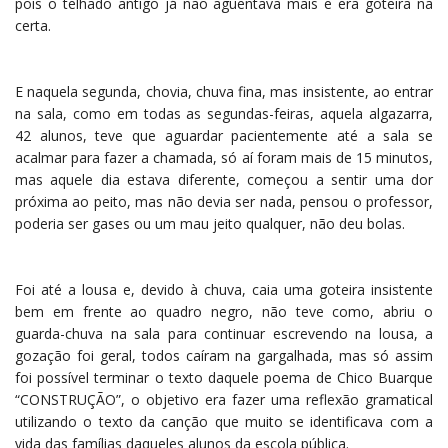
pois o telhado antigo já não aguentava mais e era goteira na
certa.
E naquela segunda, chovia, chuva fina, mas insistente, ao entrar
na sala, como em todas as segundas-feiras, aquela algazarra,
42 alunos, teve que aguardar pacientemente até a sala se
acalmar para fazer a chamada, só aí foram mais de 15 minutos,
mas aquele dia estava diferente, começou a sentir uma dor
próxima ao peito, mas não devia ser nada, pensou o professor,
poderia ser gases ou um mau jeito qualquer, não deu bolas.
Foi até a lousa e, devido à chuva, caia uma goteira insistente
bem em frente ao quadro negro, não teve como, abriu o
guarda-chuva na sala para continuar escrevendo na lousa, a
gozação foi geral, todos caíram na gargalhada, mas só assim
foi possível terminar o texto daquele poema de Chico Buarque
“CONSTRUÇÃO”, o objetivo era fazer uma reflexão gramatical
utilizando o texto da canção que muito se identificava com a
vida das famílias daqueles alunos da escola pública.