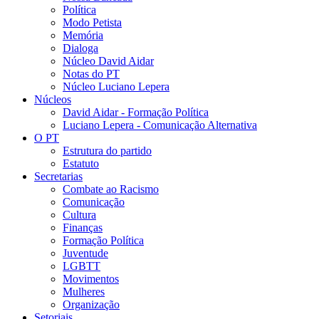
Política
Modo Petista
Memória
Dialoga
Núcleo David Aidar
Notas do PT
Núcleo Luciano Lepera
Núcleos
David Aidar - Formação Política
Luciano Lepera - Comunicação Alternativa
O PT
Estrutura do partido
Estatuto
Secretarias
Combate ao Racismo
Comunicação
Cultura
Finanças
Formação Política
Juventude
LGBTT
Movimentos
Mulheres
Organização
Setoriais