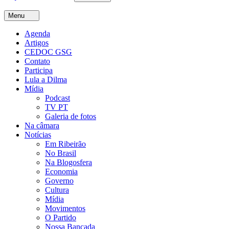
Menu
Agenda
Artigos
CEDOC GSG
Contato
Participa
Lula a Dilma
Mídia
Podcast
TV PT
Galeria de fotos
Na câmara
Notícias
Em Ribeirão
No Brasil
Na Blogosfera
Economia
Governo
Cultura
Mídia
Movimentos
O Partido
Nossa Bancada