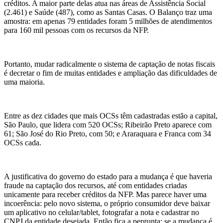
créditos. A maior parte delas atua nas áreas de Assistência Social
(2.461) e Saúde (487), como as Santas Casas. O Balanço traz uma
amostra: em apenas 79 entidades foram 5 milhões de atendimentos
para 160 mil pessoas com os recursos da NFP.
Portanto, mudar radicalmente o sistema de captação de notas fiscais
é decretar o fim de muitas entidades e ampliação das dificuldades de
uma maioria.
Entre as dez cidades que mais OCSs têm cadastradas estão a capital,
São Paulo, que lidera com 520 OCSs; Ribeirão Preto aparece com
61; São José do Rio Preto, com 50; e Araraquara e Franca com 34
OCSs cada.
A justificativa do governo do estado para a mudança é que haveria
fraude na captação dos recursos, até com entidades criadas
unicamente para receber créditos da NFP. Mas parece haver uma
incoerência: pelo novo sistema, o próprio consumidor deve baixar
um aplicativo no celular/tablet, fotografar a nota e cadastrar no
CNPJ da entidade desejada. Então fica a pergunta: se a mudança é