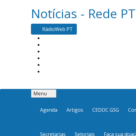
Notícias - Rede PT
RádioWeb PT
Menu
Agenda
Artigos
CEDOC GSG
Co
Secretarias
Setoriais
Faça sua doaç