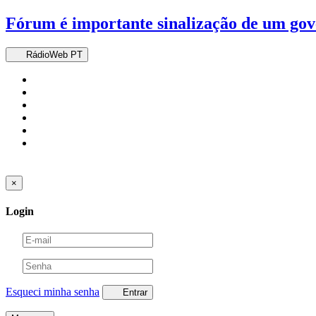
Fórum é importante sinalização de um gov
RádioWeb PT
×
Login
Esqueci minha senha
Entrar