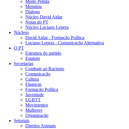
Modo Petista
Memória
Dialoga
Núcleo David Aidar
Notas do PT
Núcleo Luciano Lepera
Núcleos
David Aidar - Formação Política
Luciano Lepera - Comunicação Alternativa
O PT
Estrutura do partido
Estatuto
Secretarias
Combate ao Racismo
Comunicação
Cultura
Finanças
Formação Política
Juventude
LGBTT
Movimentos
Mulheres
Organização
Setoriais
Direitos Animais