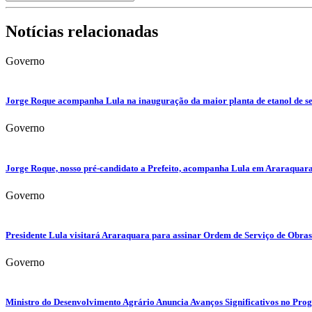
Notícias relacionadas
Governo
Jorge Roque acompanha Lula na inauguração da maior planta de etanol de 
Governo
Jorge Roque, nosso pré-candidato a Prefeito, acompanha Lula em Araraquara
Governo
Presidente Lula visitará Araraquara para assinar Ordem de Serviço de Obr
Governo
Ministro do Desenvolvimento Agrário Anuncia Avanços Significativos no Pro