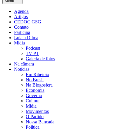
Menu
Agenda
Artigos
CEDOC GSG
Contato
Participa
Lula a Dilma
Mídia
Podcast
TV PT
Galeria de fotos
Na câmara
Notícias
Em Ribeirão
No Brasil
Na Blogosfera
Economia
Governo
Cultura
Mídia
Movimentos
O Partido
Nossa Bancada
Política