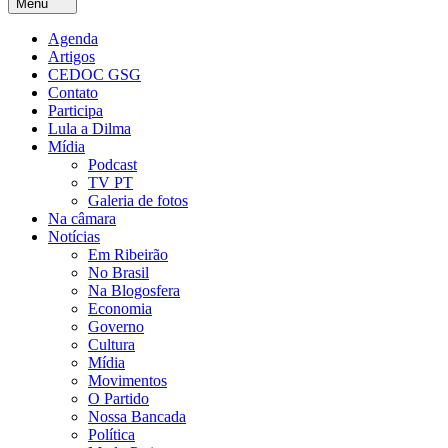
Menu
Agenda
Artigos
CEDOC GSG
Contato
Participa
Lula a Dilma
Mídia
Podcast
TV PT
Galeria de fotos
Na câmara
Notícias
Em Ribeirão
No Brasil
Na Blogosfera
Economia
Governo
Cultura
Mídia
Movimentos
O Partido
Nossa Bancada
Política