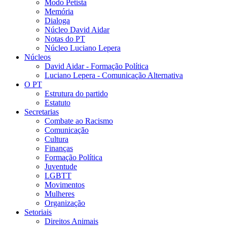
Modo Petista
Memória
Dialoga
Núcleo David Aidar
Notas do PT
Núcleo Luciano Lepera
Núcleos
David Aidar - Formação Política
Luciano Lepera - Comunicação Alternativa
O PT
Estrutura do partido
Estatuto
Secretarias
Combate ao Racismo
Comunicação
Cultura
Finanças
Formação Política
Juventude
LGBTT
Movimentos
Mulheres
Organização
Setoriais
Direitos Animais