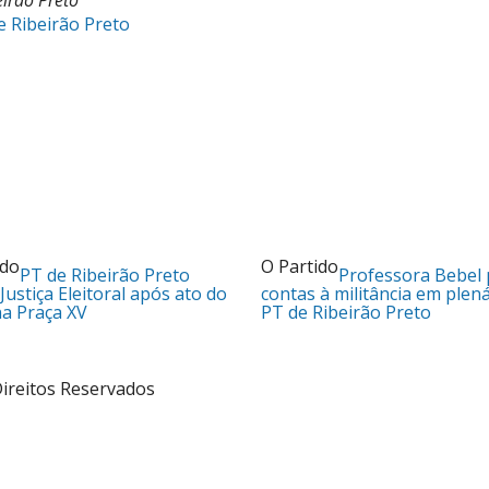
eirão Preto
ido
O Partido
PT de Ribeirão Preto
Professora Bebel 
Justiça Eleitoral após ato do
contas à militância em plen
a Praça XV
PT de Ribeirão Preto
Direitos Reservados