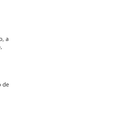
o, a
,
o de