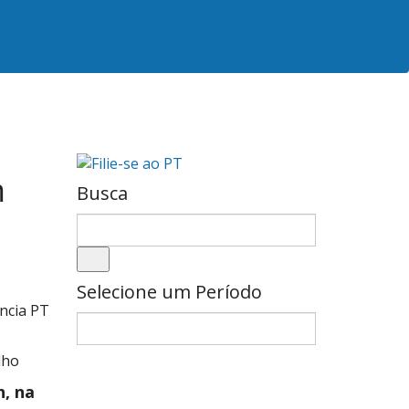
m
Busca
Selecione um Período
ncia PT
lho
h, na