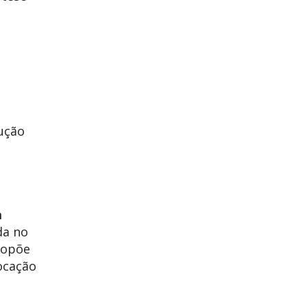
ução
a
da no
ropõe
ocação