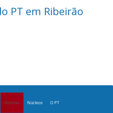
o PT em Ribeirão
Notícias
Núcleos
O PT