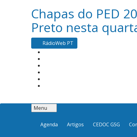
Chapas do PED 20
Preto nesta quarta
RádioWeb PT
Menu
Agenda
Artigos
CEDOC GSG
Co