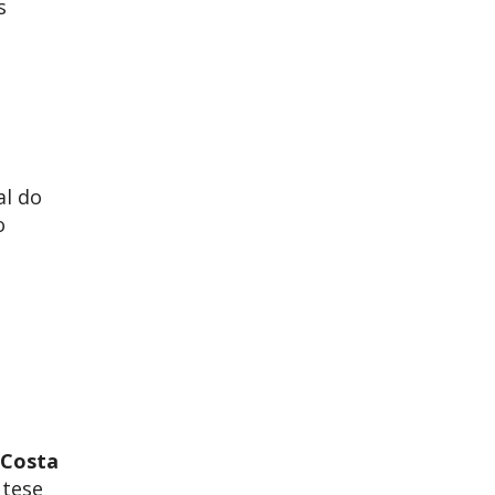
s
al do
o
a Costa
a tese