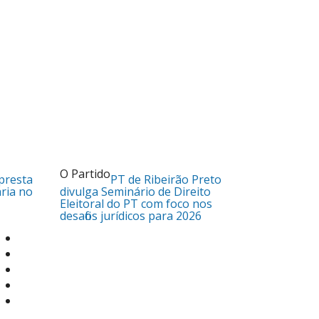
O Partido
presta
PT de Ribeirão Preto
ária no
divulga Seminário de Direito
Eleitoral do PT com foco nos
desafios jurídicos para 2026