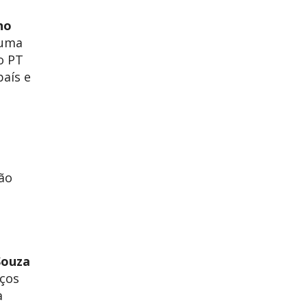
ho
 uma
o PT
país e
ão
Souza
nços
a