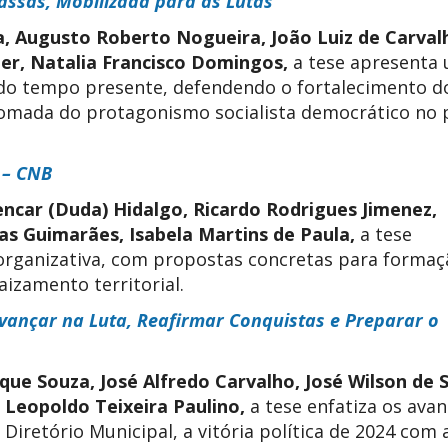
assas, Mobilizada para as Lutas
va, Augusto Roberto Nogueira, João Luiz de Carval
ller, Natalia Francisco Domingos,
a tese a
presenta
 do tempo presente, defendendo o fortalecimento d
etomada do protagonismo socialista democrático no 
 – CNB
ncar (Duda) Hidalgo, Ricardo Rodrigues Jimenez,
as Guimarães, Isabela Martins de Paula,
a tese
organizativa, com propostas concretas para formaç
aizamento territorial.
vançar na Luta, Reafirmar Conquistas e Preparar o
ue Souza, José Alfredo Carvalho, José Wilson de 
s Leopoldo Teixeira Paulino,
a tese enfatiza os ava
Diretório Municipal, a vitória política de 2024 com 