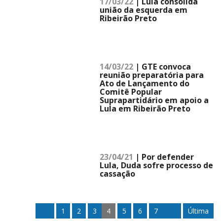
17/03/22
| Lula consolida
união da esquerda em
Ribeirão Preto
14/03/22
| GTE convoca
reunião preparatória para
Ato de Lançamento do
Comitê Popular
Suprapartidário em apoio a
Lula em Ribeirão Preto
23/04/21
| Por defender
Lula, Duda sofre processo de
cassação
1
2
3
4
5
6
7
Última