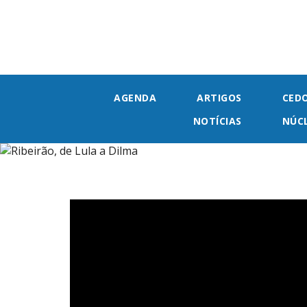
AGENDA
ARTIGOS
CED
NOTÍCIAS
NÚC
Ribeirão,
de
Lula
a
Dilma