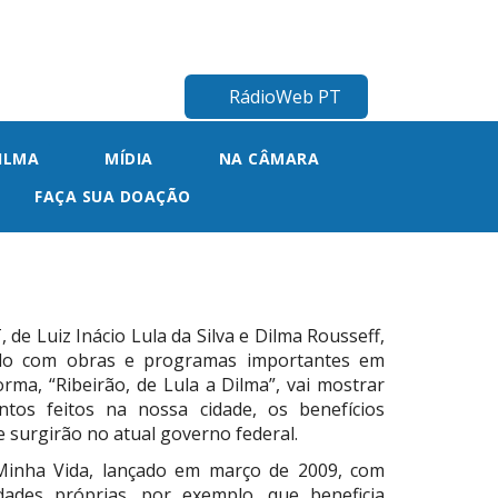
RádioWeb PT
ILMA
MÍDIA
NA CÂMARA
FAÇA SUA DOAÇÃO
 de Luiz Inácio Lula da Silva e Dilma Rousseff,
ído com obras e programas importantes em
orma, “Ribeirão, de Lula a Dilma”, vai mostrar
ntos feitos na nossa cidade, os benefícios
 surgirão no atual governo federal.
inha Vida, lançado em março de 2009, com
idades próprias, por exemplo, que beneficia