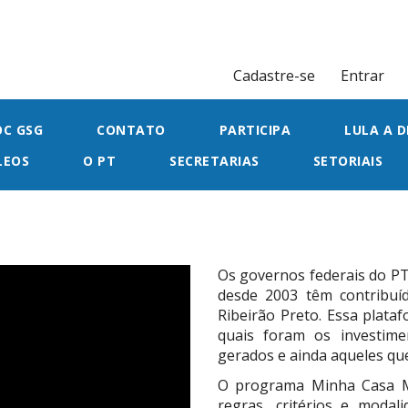
Cadastre-se
Entrar
OC GSG
CONTATO
PARTICIPA
LULA A D
LEOS
O PT
SECRETARIAS
SETORIAIS
Os governos federais do PT,
desde 2003 têm contribu
Ribeirão Preto. Essa plataf
quais foram os investime
gerados e ainda aqueles que
O programa Minha Casa M
regras, critérios e modal