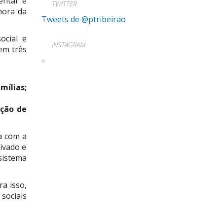
entar e
TWITTER
lhora da
Tweets de @ptribeirao
ocial e
INSTAGRAM
em três
mílias;
ação de
a com a
rivado e
sistema
ra isso,
 sociais