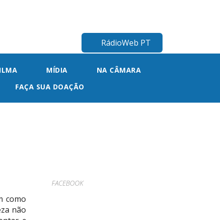
RádioWeb PT
ILMA
MÍDIA
NA CÂMARA
FAÇA SUA DOAÇÃO
FACEBOOK
em como
eza não