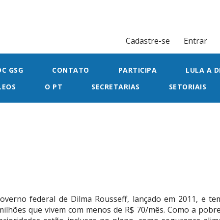
Cadastre-se
Entrar
OC GSG
CONTATO
PARTICIPA
LULA A D
LEOS
O PT
SECRETARIAS
SETORIAIS
 governo federal de Dilma Rousseff, lançado em 2011, e t
s milhões que vivem com menos de R$ 70/mês. Como a pobr