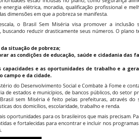
rioridades estão inclusas no plano, como segurança alim
 energia elétrica, moradia, qualificação profissional e me
das dimensões em que a pobreza se manifesta.
scala, o Brasil Sem Miséria visa promover a inclusão s
 buscando reduzir drasticamente seus números. O plano t
o da situação de pobreza;
orar as condições de educação, saúde e cidadania das fa
s capacidades e as oportunidades de trabalho e a ger
do campo e da cidade.
stério do Desenvolvimento Social e Combate à Fome e cont
ria de estados e municípios, de bancos públicos, do setor p
Brasil sem Miséria é feito pelas prefeituras, através do 
ticas dos domicílios, escolaridade, trabalho e renda.
ais oportunidades para os brasileiros que mais precisam. Pa
tidas e fortalecidas para encontrar e incluir nos programas
.