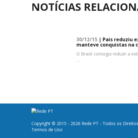
NOTÍCIAS RELACIO
30/12/15
| Pais reduziu
manteve conquistas na cr
O Brasil consegui reduzir a 
…
Copyright © 2015 - 2026 Rede PT - Todos os Direito
Termos de Uso