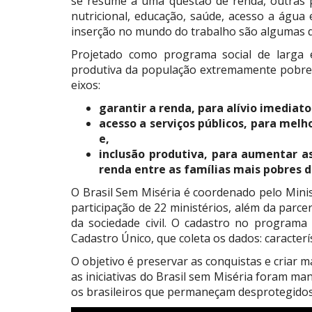
se resume a uma questão de renda, outras p
nutricional, educação, saúde, acesso a água e
inserção no mundo do trabalho são algumas 
Projetado como programa social de larga e
produtiva da população extremamente pobre,
eixos:
garantir a renda, para alívio imediat
acesso a serviços públicos, para melh
e,
inclusão produtiva, para aumentar a
renda entre as famílias mais pobres 
O Brasil Sem Miséria é coordenado pelo Mini
participação de 22 ministérios, além da parce
da sociedade civil. O cadastro no programa 
Cadastro Único, que coleta os dados: caracterís
O objetivo é preservar as conquistas e criar m
as iniciativas do Brasil sem Miséria foram man
os brasileiros que permaneçam desprotegidos