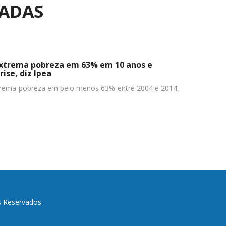
NADAS
 extrema pobreza em 63% em 10 anos e
ise, diz Ipea
extrema pobreza em pelo menos 63% entre 2004 e 2014,
s Reservados