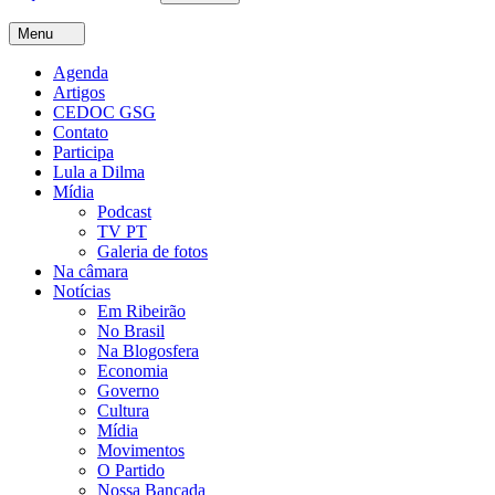
Menu
Agenda
Artigos
CEDOC GSG
Contato
Participa
Lula a Dilma
Mídia
Podcast
TV PT
Galeria de fotos
Na câmara
Notícias
Em Ribeirão
No Brasil
Na Blogosfera
Economia
Governo
Cultura
Mídia
Movimentos
O Partido
Nossa Bancada