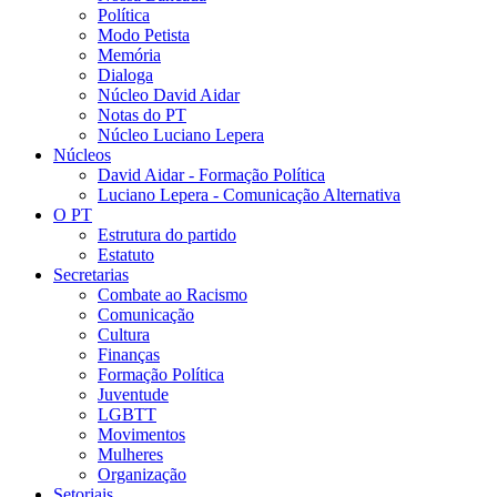
Política
Modo Petista
Memória
Dialoga
Núcleo David Aidar
Notas do PT
Núcleo Luciano Lepera
Núcleos
David Aidar - Formação Política
Luciano Lepera - Comunicação Alternativa
O PT
Estrutura do partido
Estatuto
Secretarias
Combate ao Racismo
Comunicação
Cultura
Finanças
Formação Política
Juventude
LGBTT
Movimentos
Mulheres
Organização
Setoriais