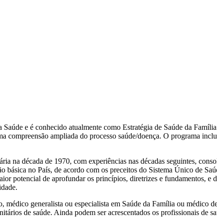
a Saúde e é conhecido atualmente como Estratégia de Saúde da Famíli
uma compreensão ampliada do processo saúde/doença. O programa inclui
a na década de 1970, com experiências nas décadas seguintes, consoli
ção básica no País, de acordo com os preceitos do Sistema Único de Sa
or potencial de aprofundar os princípios, diretrizes e fundamentos, e d
idade.
 médico generalista ou especialista em Saúde da Família ou médico de
tários de saúde. Ainda podem ser acrescentados os profissionais de saú