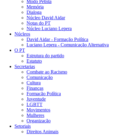
Modo Petista
Memória
Dialoga
Núcleo David Aidar
Notas do PT
Núcleo Luciano Lepera
Núcleos
David Aidar - Formação Política
Luciano Lepera - Comunicação Alternativa
O PT
Estrutura do partido
Estatuto
Secretarias
Combate ao Racismo
Comunicação
Cultura
Finanças
Formação Política
Juventude
LGBTT
Movimentos
Mulheres
Organização
Setoriais
Direitos Animais