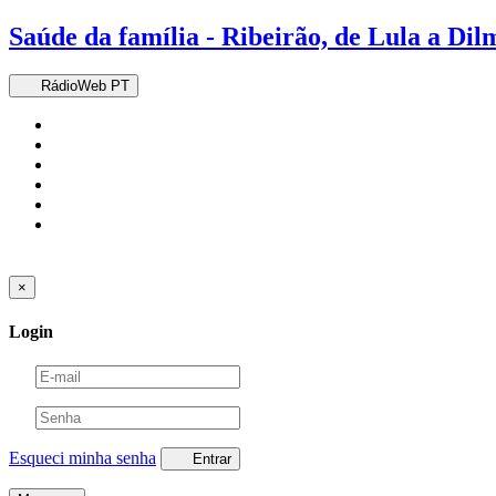
Saúde da família - Ribeirão, de Lula a Di
RádioWeb PT
×
Login
Esqueci minha senha
Entrar