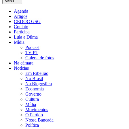
Menu
Agenda
Artigos
CEDOC GSG
Contato
Participa
Lula a Dilma
Mídia
Podcast
TV PT
Galeria de fotos
Na câmara
Notícias
Em Ribeirão
No Brasil
Na Blogosfera
Economia
Governo
Cultura
Mídia
Movimentos
O Partido
Nossa Bancada
Política