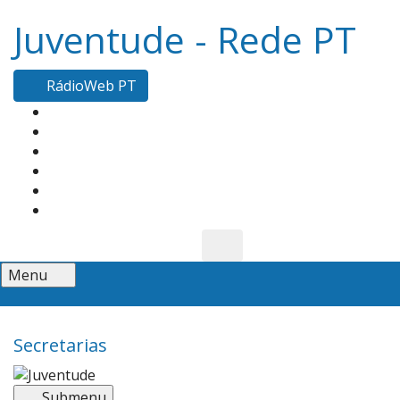
Juventude - Rede PT
RádioWeb PT
Menu
Secretarias
Menu
Submenu