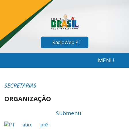
RádioWeb PT
MENU
SECRETARIAS
ORGANIZAÇÃO
Menu
Submenu