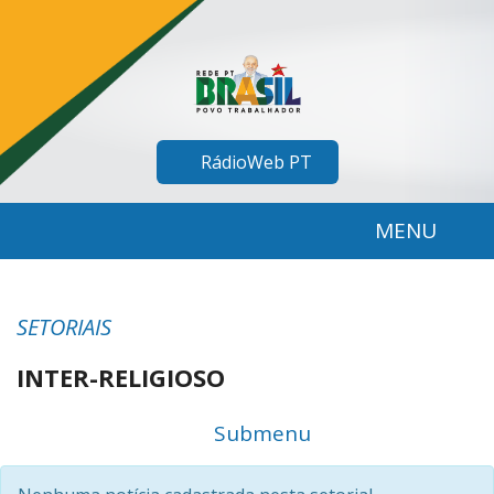
RádioWeb PT
MENU
SETORIAIS
INTER-RELIGIOSO
Menu
Submenu