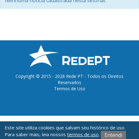
Nenhuma notícia cadastrada nesta setorial.
Copyright © 2015 - 2026 Rede PT - Todos os Direitos
Reservados
Termos de Uso
O conteúdo deste site é licenciado sob a CC-Attribution 3.0 Brazil.
Este site utiliza cookies que salvam seu histórico de uso.
Exceto quando especificado em contrário e nos conteúdos replicados de outras
Para saber mais, leia nossos
termos de uso
.
fontes.
Entendi