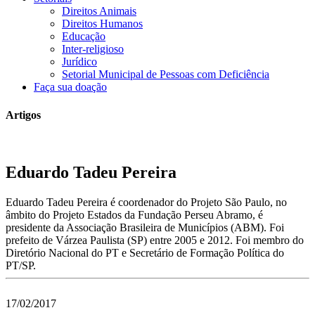
Direitos Animais
Direitos Humanos
Educação
Inter-religioso
Jurídico
Setorial Municipal de Pessoas com Deficiência
Faça sua doação
Artigos
Eduardo Tadeu Pereira
Eduardo Tadeu Pereira é coordenador do Projeto São Paulo, no
âmbito do Projeto Estados da Fundação Perseu Abramo, é
presidente da Associação Brasileira de Municípios (ABM). Foi
prefeito de Várzea Paulista (SP) entre 2005 e 2012. Foi membro do
Diretório Nacional do PT e Secretário de Formação Política do
PT/SP.
17/02/2017