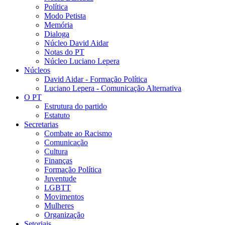
Política
Modo Petista
Memória
Dialoga
Núcleo David Aidar
Notas do PT
Núcleo Luciano Lepera
Núcleos
David Aidar - Formação Política
Luciano Lepera - Comunicação Alternativa
O PT
Estrutura do partido
Estatuto
Secretarias
Combate ao Racismo
Comunicação
Cultura
Finanças
Formação Política
Juventude
LGBTT
Movimentos
Mulheres
Organização
Setoriais