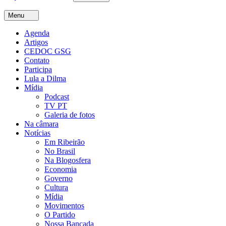
Menu
Agenda
Artigos
CEDOC GSG
Contato
Participa
Lula a Dilma
Mídia
Podcast
TV PT
Galeria de fotos
Na câmara
Notícias
Em Ribeirão
No Brasil
Na Blogosfera
Economia
Governo
Cultura
Mídia
Movimentos
O Partido
Nossa Bancada