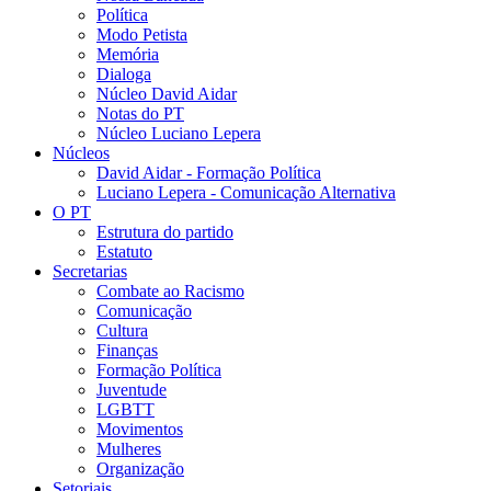
Política
Modo Petista
Memória
Dialoga
Núcleo David Aidar
Notas do PT
Núcleo Luciano Lepera
Núcleos
David Aidar - Formação Política
Luciano Lepera - Comunicação Alternativa
O PT
Estrutura do partido
Estatuto
Secretarias
Combate ao Racismo
Comunicação
Cultura
Finanças
Formação Política
Juventude
LGBTT
Movimentos
Mulheres
Organização
Setoriais