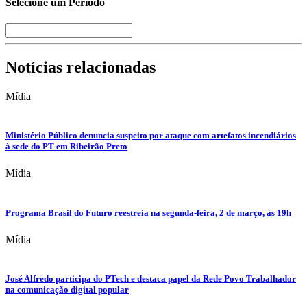
Selecione um Período
Notícias relacionadas
Mídia
Ministério Público denuncia suspeito por ataque com artefatos incendiários
à sede do PT em Ribeirão Preto
Mídia
Programa Brasil do Futuro reestreia na segunda-feira, 2 de março, às 19h
Mídia
José Alfredo participa do PTech e destaca papel da Rede Povo Trabalhador
na comunicação digital popular