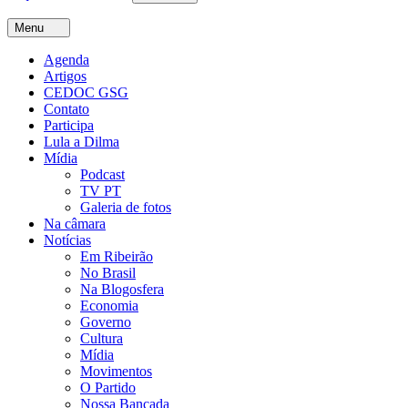
Menu
Agenda
Artigos
CEDOC GSG
Contato
Participa
Lula a Dilma
Mídia
Podcast
TV PT
Galeria de fotos
Na câmara
Notícias
Em Ribeirão
No Brasil
Na Blogosfera
Economia
Governo
Cultura
Mídia
Movimentos
O Partido
Nossa Bancada