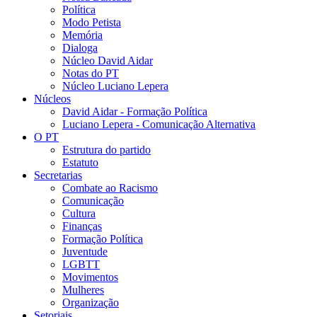
Política
Modo Petista
Memória
Dialoga
Núcleo David Aidar
Notas do PT
Núcleo Luciano Lepera
Núcleos
David Aidar - Formação Política
Luciano Lepera - Comunicação Alternativa
O PT
Estrutura do partido
Estatuto
Secretarias
Combate ao Racismo
Comunicação
Cultura
Finanças
Formação Política
Juventude
LGBTT
Movimentos
Mulheres
Organização
Setoriais