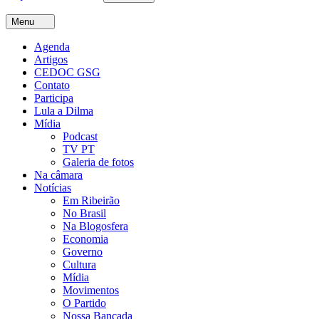
Menu
Agenda
Artigos
CEDOC GSG
Contato
Participa
Lula a Dilma
Mídia
Podcast
TV PT
Galeria de fotos
Na câmara
Notícias
Em Ribeirão
No Brasil
Na Blogosfera
Economia
Governo
Cultura
Mídia
Movimentos
O Partido
Nossa Bancada