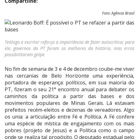
Compartilhe:
Foto: Agência Brasil
Teólogo e escritor reforça a importância de fazer autocrítica; para
ele, governos do PT foram os melhores da história, mas erros
possibilitaram golpe
No fim de semana de 3 e 4 de dezembro coube-me viver
nas cercanias de Belo Horizonte uma experiência,
portadora de esperança: políticos, em sua maioria do
PT, fizeram o seu 21° encontro anual para debater os
caminhos da política a partir das bases e dos
movimentos populares de Minas Gerais. Lá estavam
prefeitos recém-eleitos e dezenas de vereadores. Algo
os unia: a articulação entre Fé e Política. A Fé confere
uma espécie de mística de engajamento com os mais
pobres (projeto de Jesus) e a Política como o campo
onde se realiza tal propósito. O deputado estadual pelo