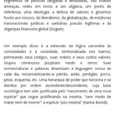
segmentos de pessoas zangadas e desiludidas, vão criando
ameaças, redes em torno a um oligarca, um ponto de
referência, uma ideologia: a defesa de valores e governos
hostis aos nossos, do liberalismo, da globalização, de instâncias
transnacionais jurídicas e sanitárias pseudo legítimas e da
oligarquia financeira global (Duguin).
Um exemplo disso é a extensão da lógica carcerária às
comunidades e à sociedade, territorializada nos bairros,
permeando seus códigos, suas ordens e seus contra valores.
Grupos criminosos projetam medo e terror. Suas
nomenclaturas e palavras dinamizam a linguagem nossa de
cada dia, ressemantizando-a: patrão, avião, perdigão, porco,
peixe, esquema, etc. Uma hierarquia de poder que funciona e se
distribui por ordem ascendente/descendente, cuja base
sociológica tem sido justificada pelo “nascimento de uma nova
espécie” que segue proliferando na miséria, “sem medo de
matar nem de morrer”: a espécie “pós-miséria” (Karina Biondi).