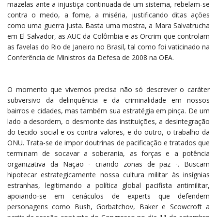
mazelas ante a injustiça continuada de um sistema, rebelam-se
contra o medo, a fome, a miséria, justificando ditas ações
como uma guerra justa. Basta uma mostra, a Mara Salvatrucha
em El Salvador, as AUC da Colômbia e as Orcrim que controlam
as favelas do Rio de Janeiro no Brasil, tal como foi vaticinado na
Conferência de Ministros da Defesa de 2008 na OEA.
O momento que vivemos precisa não só descrever o caráter
subversivo da delinquência e da criminalidade em nossos
bairros e cidades, mas também sua estratégia em pinça. De um
lado a desordem, o desmonte das instituições, a desintegração
do tecido social e os contra valores, e do outro, o trabalho da
ONU. Trata-se de impor doutrinas de pacificação e tratados que
terminam de socavar a soberania, as forças e a potência
organizativa da Nação - criando zonas de paz -. Buscam
hipotecar estrategicamente nossa cultura militar às insígnias
estranhas, legitimando a política global pacifista antimilitar,
apoiando-se em cenáculos de experts que defendem
personagens como Bush, Gorbatchov, Baker e Scowcroft a