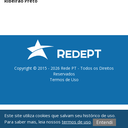
Ribeirão Preto
Copyright © 2015 - 2026 Rede PT - Todos os Direitos
Reservados
Termos de Uso
O conteúdo deste site é licenciado sob a CC-Attribution 3.0 Brazil.
Este site utiliza cookies que salvam seu histórico de uso.
Exceto quando especificado em contrário e nos conteúdos replicados de outras
Para saber mais, leia nossos
termos de uso
.
fontes.
Entendi