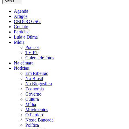
Menu
Agenda
Artigos
CEDOC GSG
Contato
Participa
Lula a Dilma
Mídia
Podcast
TV PT
Galeria de fotos
Na câmara
Notícias
Em Ribeirão
No Brasil
Na Blogosfera
Economia
Governo
Cultura
Mídia
Movimentos
O Partido
Nossa Bancada
Política