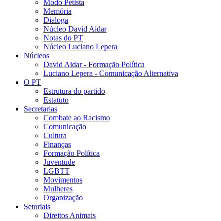
Modo Petista
Memória
Dialoga
Núcleo David Aidar
Notas do PT
Núcleo Luciano Lepera
Núcleos
David Aidar - Formação Política
Luciano Lepera - Comunicação Alternativa
O PT
Estrutura do partido
Estatuto
Secretarias
Combate ao Racismo
Comunicação
Cultura
Finanças
Formação Política
Juventude
LGBTT
Movimentos
Mulheres
Organização
Setoriais
Direitos Animais