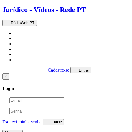
Jurídico - Vídeos - Rede PT
RádioWeb PT
Cadastre-se
Entrar
×
Login
Esqueci minha senha
Entrar